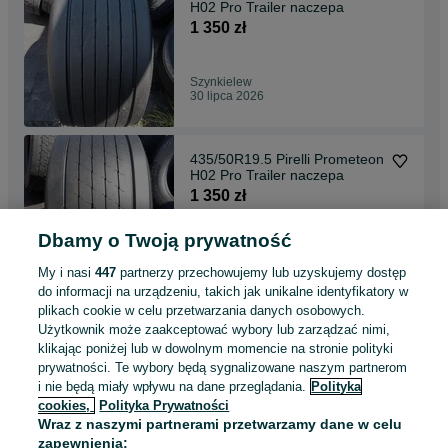
H02 Pro Trailer naczepa
1 350 zł
Szynkielew
30 lipca 2026
435/50R19.5 Pirelli Prometeon
H02 Pro Trailer naczepa
1 350 zł
Dbamy o Twoją prywatność
Szynkielew
30 lipca 2026
My i nasi
447
partnerzy przechowujemy lub uzyskujemy dostęp
do informacji na urządzeniu, takich jak unikalne identyfikatory w
plikach cookie w celu przetwarzania danych osobowych.
445/45R19.5 Westlake WTL1
Użytkownik może zaakceptować wybory lub zarządzać nimi,
naczepa
klikając poniżej lub w dowolnym momencie na stronie polityki
1 000 zł
prywatności. Te wybory będą sygnalizowane naszym partnerom
i nie będą miały wpływu na dane przeglądania.
Polityka
cookies,
Polityka Prywatności
Szynkielew
Wraz z naszymi partnerami przetwarzamy dane w celu
30 lipca 2026
zapewnienia: