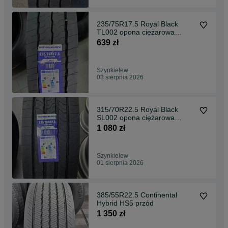
235/75R17.5 Royal Black
TL002 opona ciężarowa
naczepowa NOWA
639 zł
Szynkielew
03 sierpnia 2026
315/70R22.5 Royal Black
SL002 opona ciężarowa
przednia NOWA
1 080 zł
Szynkielew
01 sierpnia 2026
385/55R22.5 Continental
Hybrid HS5 przód
1 350 zł