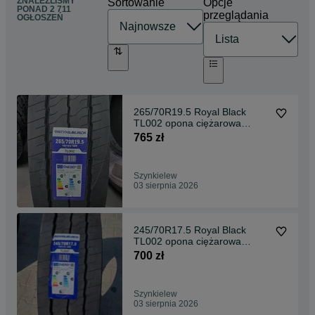
ZNALEŹLIŚMY
Sortowanie
Opcje
PONAD
2 711
przeglądania
OGŁOSZEŃ
265/70R19.5 Royal Black
TL002 opona ciężarowa
naczepowa NOWA
765 zł
Szynkielew
03 sierpnia 2026
245/70R17.5 Royal Black
TL002 opona ciężarowa
naczepowa NOWA
700 zł
Szynkielew
03 sierpnia 2026