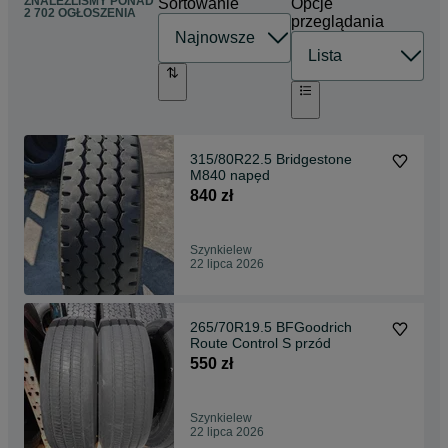
ZNALEŹLIŚMY
PONAD
Sortowanie
Opcje
2 702 OGŁOSZENIA
przeglądania
315/80R22.5 Bridgestone
M840 napęd
840 zł
Szynkielew
22 lipca 2026
265/70R19.5 BFGoodrich
Route Control S przód
550 zł
Szynkielew
22 lipca 2026