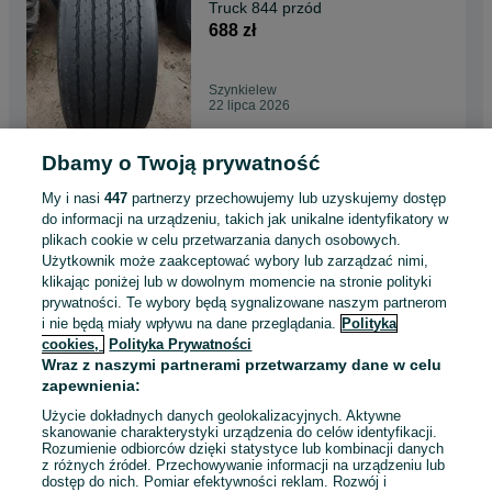
Truck 844 przód
688 zł
Szynkielew
22 lipca 2026
Dbamy o Twoją prywatność
11R22.5 Matador Diamond
DH1 napęd 1 sztuka
My i nasi
447
partnerzy przechowujemy lub uzyskujemy dostęp
620 zł
do informacji na urządzeniu, takich jak unikalne identyfikatory w
plikach cookie w celu przetwarzania danych osobowych.
Użytkownik może zaakceptować wybory lub zarządzać nimi,
Szynkielew
klikając poniżej lub w dowolnym momencie na stronie polityki
22 lipca 2026
prywatności. Te wybory będą sygnalizowane naszym partnerom
i nie będą miały wpływu na dane przeglądania.
Polityka
cookies,
Polityka Prywatności
315/70R22.5 Bridgestone
Wraz z naszymi partnerami przetwarzamy dane w celu
R297 przód
zapewnienia:
495 zł
Użycie dokładnych danych geolokalizacyjnych. Aktywne
skanowanie charakterystyki urządzenia do celów identyfikacji.
Rozumienie odbiorców dzięki statystyce lub kombinacji danych
Szynkielew
z różnych źródeł. Przechowywanie informacji na urządzeniu lub
22 lipca 2026
dostęp do nich. Pomiar efektywności reklam. Rozwój i